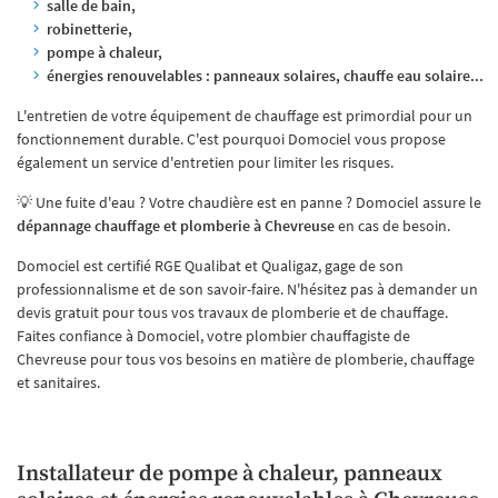
salle de bain,
robinetterie,
pompe à chaleur,
énergies renouvelables : panneaux solaires, chauffe eau solaire...
L'entretien de votre équipement de chauffage est primordial pour un
fonctionnement durable. C'est pourquoi Domociel vous propose
Une question
également un service d'entretien pour limiter les risques.
💡 Une fuite d'eau ? Votre chaudière est en panne ? Domociel assure le
ACCUEIL
dépannage chauffage et plomberie à Chevreuse
en cas de besoin.
01 64 91 02 15
Domociel est certifié RGE Qualibat et Qualigaz, gage de son
ERIE / CHAUFFAGE
professionnalisme et de son savoir-faire. N'hésitez pas à demander un
devis gratuit pour tous vos travaux de plomberie et de chauffage.
RGÉTIQUES RENOUVELABLES
Faites confiance à Domociel, votre plombier chauffagiste de
Chevreuse pour tous vos besoins en matière de plomberie, chauffage
Restez infor
RÉALISATIONS
et sanitaires.
TÉMOIGNAGES
INSCRIPTION NEWS
Installateur de pompe à chaleur, panneaux
CONTACT
Rejoignez-nou