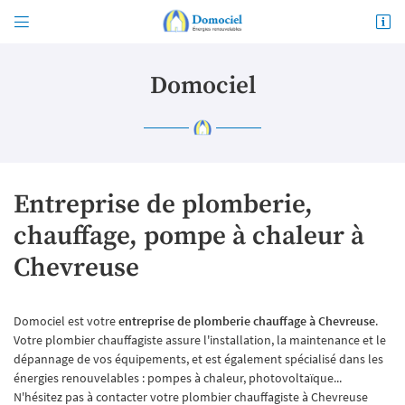


8 rue de la Perronnerie
91470 Limours
01 64 91 02 15
Domociel
Entreprise de plomberie,
chauffage, pompe à chaleur à
Chevreuse
Adresse email de réception

En cochant cette case, vous consentez à recevoir nos propositions commerciales à l'adresse
Domociel est votre
entreprise de plomberie chauffage à Chevreuse
.
email indiqué ci-dessus. Vous pouvez vous désinscrire à tout moment en utilisant
le
formulaire de désinscription
.
Votre plombier chauffagiste assure l'installation, la maintenance et le
dépannage de vos équipements, et est également spécialisé dans les
énergies renouvelables : pompes à chaleur, photovoltaïque...
INSCRIPTION
N'hésitez pas à contacter votre plombier chauffagiste à Chevreuse