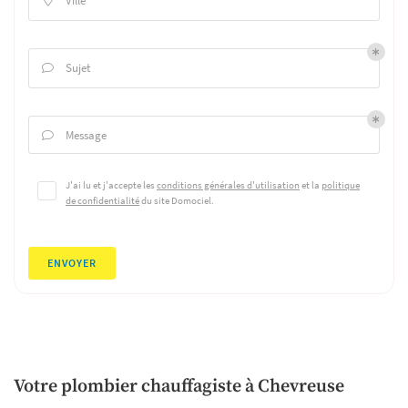
Ville

Sujet

Message

J'ai lu et j'accepte les
conditions générales d'utilisation
et la
politique
de confidentialité
du site
Domociel
.
ENVOYER
Votre plombier chauffagiste à Chevreuse