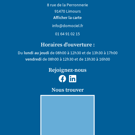
8 rue de la Perronnerie
01 64 91 02 15
91470 Limours
ERIE / CHAUFFAGE
Afficher la carte
RGÉTIQUES RENOUVELABLES
01 64 91 02 15
Restez infor
RÉALISATIONS
Horaires d'ouverture :
Du
lundi au jeudi
de 08h00 à 12h30 et de 13h30 à 17h00
TÉMOIGNAGES
INSCRIPTION NEWS
vendredi
de 08h00 à 12h30 et de 13h30 à 16h00
Rejoignez-nous
CONTACT
Rejoignez-nou
Nous trouver