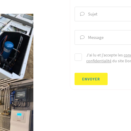
Sujet

Message

J'ai lu et j'accepte les
cond
confidentialité
du site
Do
ENVOYER