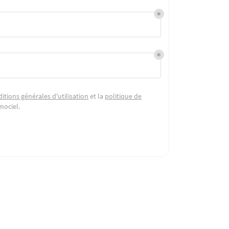
itions générales d'utilisation
et la
politique de
mociel
.