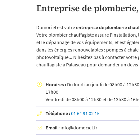
email indiqué ci-dessus. Vous pouvez vous désinscrire à tout moment en utilisant
Entreprise de plomberie,
de désinscription
.
INSCRIPTION
Domociel est votre
entreprise de plomberie chauf
Votre plombier chauffagiste assure l'installation
et le dépannage de vos équipements, et est égale
dans les énergies renouvelables : pompes à chale
photovoltaïque... N'hésitez pas à contacter votre
chauffagiste à Palaiseau pour demander un devis g
Horaires :
Du lundi au jeudi de 08h00 à 12h30

17h00
Vendredi de 08h00 à 12h30 et de 13h30 à 16h
Téléphone :
01 64 91 02 15

Email :
info@domociel.fr
