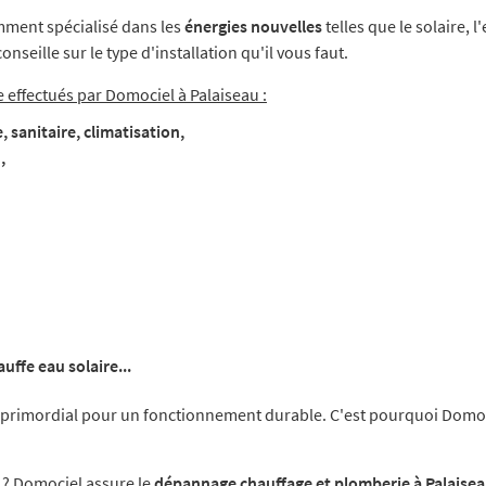
ment spécialisé dans les
énergies nouvelles
telles que le solaire, 
nseille sur le type d'installation qu'il vous faut.
 effectués par Domociel à Palaiseau :
 sanitaire, climatisation,
,
uffe eau solaire...
t primordial pour un fonctionnement durable. C'est pourquoi Domo
e ? Domociel assure le
dépannage chauffage et plomberie à Palaise