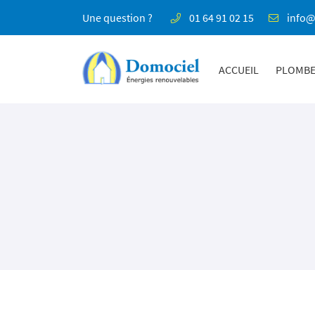
01 64 91 02 15
Une question ?
8 rue de la Perronnerie
91470 Limours
01 64 91 02 15
ACCUEIL
PLOMBE
Adresse email de réception

En cochant cette case, vous consentez à recevoir nos propositions commerciales à