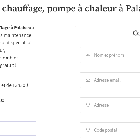
le formulaire
 chauffage, pompe à chaleur à Pal
fage à Palaiseau
.
Co
, la maintenance
ment spécialisé
ur,
Nom et prénom

 plombier
ratuit !
Adresse email

 et de 13h30 à
00
Adresse

Code postal
